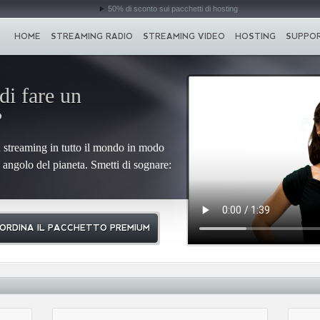
50% di sconto sui pacchetti di hosting
HOME
STREAMING RADIO
STREAMING VIDEO
HOSTING
SUPPO
di fare un
?
 streaming in tutto il mondo in modo
 angolo del pianeta. Smetti di sognare:
ORDINA IL PACCHETTO PREMIUM