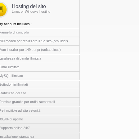
Hosting del sito
Linux or Windows hosting
ry Account Includes :
Pannello di controllo
700 modelli per realizzare il tuo sito (rvbuilder)
Auto installer per 149 script (softaculous)
Larghezza di banda illimitata
Email illimitate
MySQL illimitato
Sottodomini illimitati
Statistiche del sito
Dominio gratuito per ordini semestrali
Reti multiple ad alta velocità
99,9% di uptime
Supporto online 24/7
Installazione istantanea