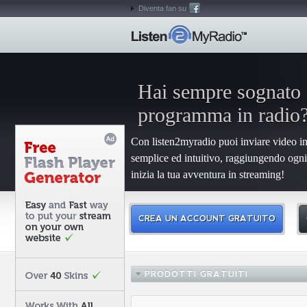
Diventa fan su
Hai sempre sognato 
programma in radio
Con listen2myradio puoi inviare video in
semplice ed intuitivo, raggiungendo ogni
inizia la tua avventura in streaming!
CREA UN ACCOUNT GRATUITO
PRODOTTI GRATUITI