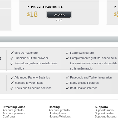
PREZZI A PARTIRE DA
18
$
$
ORDINA
ORA
oltre 20 maschere
Facile da integrare
o
Funziona su tutti i browser
Completamente gratuito, anche se la
Procedura guidata di installazione
tua stazione non è ancora disponibile
intuitiva
su listen2myradio
Advanced Panel + Statistics
Facebook and Twitter integration
Branded to your Radio
Many unique Features
News and Schedule sections
Best Deal on internet
Streaming video
Hosting
Supporto
Account gratuito
Account gratuito
Supporto radio
Account premium
Hosting Linux
Supporto video
Confronta
Hosting Windows
Supporto hosting