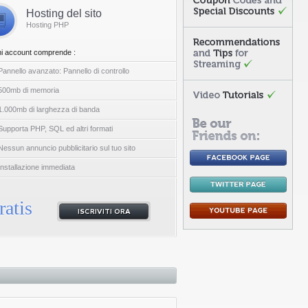
Hosting del sito
Hosting PHP
i account comprende :
Pannello avanzato: Pannello di controllo
500mb di memoria
1.000mb di larghezza di banda
Supporta PHP, SQL ed altri formati
Nessun annuncio pubblicitario sul tuo sito
Installazione immediata
ratis
ISCRIVITI ORA