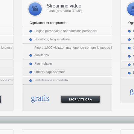
Streaming video
Flash (protocollo RTMP)
Ogni account comprende :
Ogn
Pagina personale e sottodominio personale
Shoutbox, blog e galleria
o stesso livello
Fino a 1.000 visitatori mantenendo sempre lo stesso livello
qualitativo
Flash player
Offerto dagli sponsor
lazione immediata
Installazione immediata
g
gratis
ISCRIVITI ORA