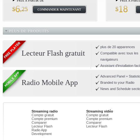
PRIX À PARTIR DE
PRIX À PART
6
18
$
,25
$
COMMANDER MAINTENANT
PLUS DE PRODUITS
plus de 20 apparences
Lecteur Flash gratuit
Compatible avec tous les
navigateurs
Assistant d'installation facil
Advanced Panel + Statisti
Radio Mobile App
Branded to your Radio
News and Schedule secti
Streaming radio
Streaming vidéo
Compte gratuit
Compte gratuit
Compte premium
Compte premium
Comparer
Comparer
Lecteur Flash
Lecteur Flash
Radio App
Development