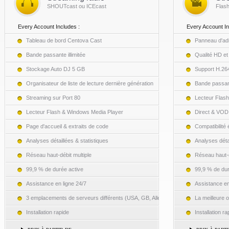
SHOUTcast ou ICEcast
Flas
Every Account Includes :
Every Account In
Tableau de bord Centova Cast
Panneau d'adm
Bande passante illimitée
Qualité HD et
Stockage Auto DJ 5 GB
Support H.26
Organisateur de liste de lecture dernière génération
Bande passant
Streaming sur Port 80
Lecteur Flash
Lecteur Flash & Windows Media Player
Direct & VOD
Page d'accueil & extraits de code
Compatibilité
Analyses détaillées & statistiques
Analyses détai
Réseau haut-débit multiple
Réseau haut-d
99,9 % de durée active
99,9 % de dur
Assistance en ligne 24/7
Assistance en
3 emplacements de serveurs différents (USA, GB, Allemagne)
La meilleure o
Installation rapide
Installation ra