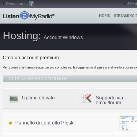
Diventa fan su
50% di
HOME
STREAMING 
Hosting:
Account Windows
Crea un account premium
Per coloro che hanno esigenze più complesse, ti suggeriamo di passare al livello successi
OGNI ACCOUNT COMPRENDE
Uptime elevato
Supporto via
email/forum
Pannello di controllo Plesk