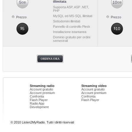
illimitata
5
10
GB
GB
Supporta ASP, ASP .NET,
PHP
MySQL ed MS-SQL illimitati
Prezzo
Prezzo
Sottodomini illimitati
Pannello di controllo Plesk
5
10
$
$
Installazione istantanea
Dominio gratuito per ordini
semestrali
ORDINA ORA
Streaming radio
Streaming video
Account gratuito
Account gratuito
Account premium
Account premium
Confronta
Confronta
Flash Player
Flash Player
Radio App
Development
© 2010 Listen2MyRadio. Tutti i diritti riservati