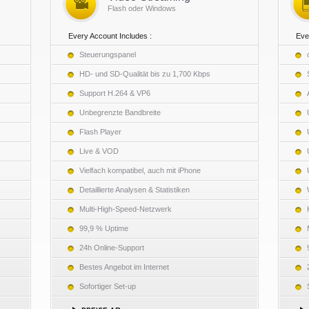
Flash oder Windows
Every Account Includes :
Eve
Steuerungspanel
HD- und SD-Qualität bis zu 1,700 Kbps
Support H.264 & VP6
Unbegrenzte Bandbreite
Flash Player
Live & VOD
Vielfach kompatibel, auch mit iPhone
Detaillierte Analysen & Statistiken
Multi-High-Speed-Netzwerk
99,9 % Uptime
24h Online-Support
Bestes Angebot im Internet
Sofortiger Set-up