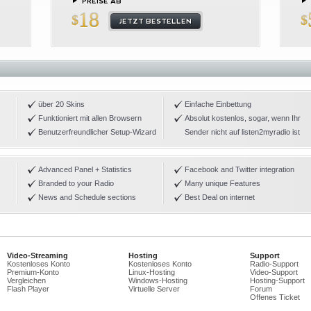
PREISE AB
18
$
$
JETZT BESTELLEN
über 20 Skins
Einfache Einbettung
Funktioniert mit allen Browsern
Absolut kostenlos, sogar, wenn Ihr
Benutzerfreundlicher Setup-Wizard
Sender nicht auf listen2myradio ist
Advanced Panel + Statistics
Facebook and Twitter integration
Branded to your Radio
Many unique Features
News and Schedule sections
Best Deal on internet
Video-Streaming
Hosting
Support
Kostenloses Konto
Kostenloses Konto
Radio-Support
Premium-Konto
Linux-Hosting
Video-Support
Vergleichen
Windows-Hosting
Hosting-Support
Flash Player
Virtuelle Server
Forum
Offenes Ticket