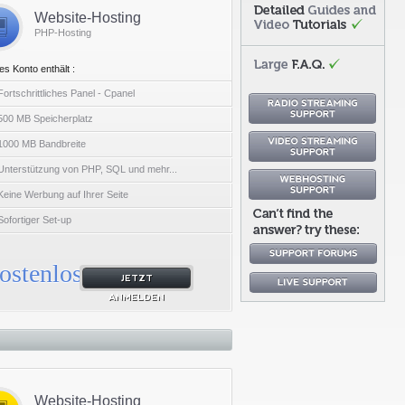
Website-Hosting
PHP-Hosting
es Konto enthält :
Fortschrittliches Panel - Cpanel
500 MB Speicherplatz
1000 MB Bandbreite
Unterstützung von PHP, SQL und mehr...
Keine Werbung auf Ihrer Seite
Sofortiger Set-up
ostenlos
JETZT
ANMELDEN
Website-Hosting