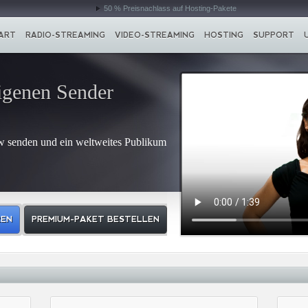
50 % Preisnachlass auf Hosting-Pakete
ART
RADIO-STREAMING
VIDEO-STREAMING
HOSTING
SUPPORT
igenen Sender
w senden und ein weltweites Publikum
REN
PREMIUM-PAKET BESTELLEN