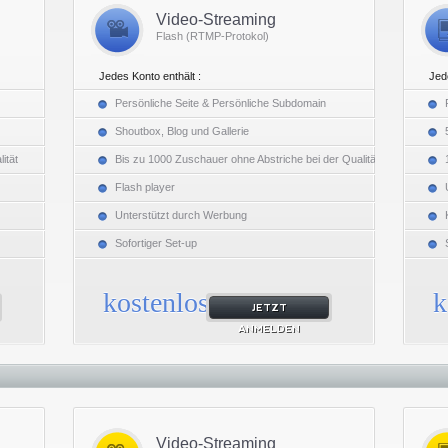
Video-Streaming
Flash (RTMP-Protokol)
Jedes Konto enthält :
Jed
Persönliche Seite & Persönliche Subdomain
Shoutbox, Blog und Gallerie
ität
Bis zu 1000 Zuschauer ohne Abstriche bei der Qualität
Flash player
Unterstützt durch Werbung
Sofortiger Set-up
kostenlos
k
JETZT
ANMELDEN
Video-Streaming