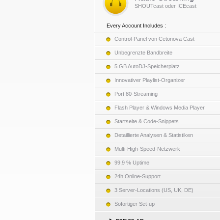
SHOUTcast oder ICEcast
Every Account Includes :
Control-Panel von Cetonova Cast
Unbegrenzte Bandbreite
5 GB AutoDJ-Speicherplatz
Innovativer Playlist-Organizer
Port 80-Streaming
Flash Player & Windows Media Player
Startseite & Code-Snippets
Detaillierte Analysen & Statistiken
Multi-High-Speed-Netzwerk
99,9 % Uptime
24h Online-Support
3 Server-Locations (US, UK, DE)
Sofortiger Set-up