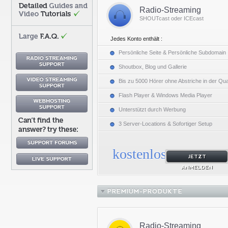
Radio-Streaming
SHOUTcast oder ICEcast
Jedes Konto enthält :
Persönliche Seite & Persönliche Subdomain
Shoutbox, Blog und Gallerie
Bis zu 5000 Hörer ohne Abstriche in der Qual
Flash Player & Windows Media Player
Unterstützt durch Werbung
3 Server-Locations & Sofortiger Setup
kostenlos
JETZT
ANMELDEN
PREMIUM-PRODUKTE
Radio-Streaming