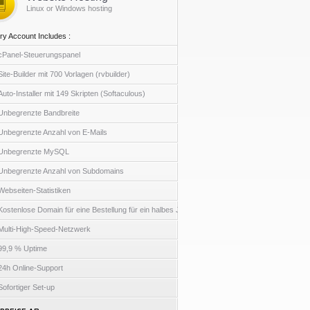
Linux or Windows hosting
ry Account Includes :
cPanel-Steuerungspanel
Site-Builder mit 700 Vorlagen (rvbuilder)
Auto-Installer mit 149 Skripten (Softaculous)
Unbegrenzte Bandbreite
Unbegrenzte Anzahl von E-Mails
Unbegrenzte MySQL
Unbegrenzte Anzahl von Subdomains
Webseiten-Statistiken
Kostenlose Domain für eine Bestellung für ein halbes Jahr
Multi-High-Speed-Netzwerk
99,9 % Uptime
24h Online-Support
Sofortiger Set-up