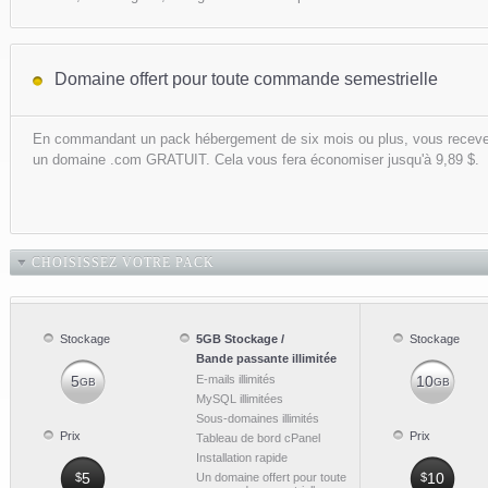
Domaine offert pour toute commande semestrielle
En commandant un pack hébergement de six mois ou plus, vous recev
un domaine .com GRATUIT. Cela vous fera économiser jusqu'à 9,89 $.
CHOISISSEZ VOTRE PACK
Stockage
5GB Stockage /
Stockage
Bande passante illimitée
5
E-mails illimités
10
GB
GB
MySQL illimitées
Sous-domaines illimités
Prix
Prix
Tableau de bord cPanel
Installation rapide
5
10
$
Un domaine offert pour toute
$