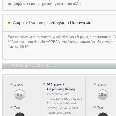
περιλαμβάνει φόρουμ, μπλογκ,γκαλερί και άλλα.
Δωρεάν Domain με εξαμηνιαία Παραγγελία
Εάν παραγγείλετε το πακέτο φιλοξενίας για έξι μήνες ή περισσότερο, θ
λάβετε ένα .com domain ΔΩΡΕΑΝ. Αυτό αντιπροσωπεύει εξοικονόμησ
έως και $9.89.
ΕΠΙΛΈΞΤΕ ΤΟ ΠΑΚΈΤΟ ΣΑΣ
χώρος
5GB χώρος /
χώρος
Απεριόριστη Κίνηση
5
Απεριόριστα Email
10
GB
GB
Απεριόριστες βάσεις MySQL
Απεριόριστα SubDomain
Τιμή
Τιμή
Πίνακας Ελέγχου cPanel
Άμεση ενεργοποίηση