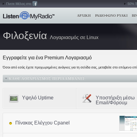
Γίνετε Μέλος στο
50% Έ
ΑΡΧΙΚΉ
ΡΑΔΙΌΦΩΝΟ ΡΥΆΚΙ
ΒΊ
Φιλοξενία
Λογαριασμός σε Linux
Εγγραφείτε για ένα Premium Λογαριασμό
Όσοι από εσάς έχετε προχωρημένες ανάγκες για τη σελίδα σας, μεταβείτε στο επόμενο επίπ
ΚΆΘΕ ΛΟΓΑΡΙΑΣΜΌΣ ΠΕΡΙΛΑΜΒΆΝΕΙ:
Υψηλό Uptime
Υποστήριξη μέσω
Email/Φόρουμ
Πίνακας Ελέγχου Cpanel