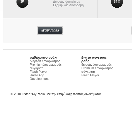
5
10
$
Δωρεάν domain με
$
Εξαμηνιαία συνδρομή
ΑΓΟΡΆ ΤΏΡΑ
ραδιόφωνο ρυάκι
βίντεο συνεχούς
δωρεάν λογαριασμός
ροής
Premium λογαριασμός
δωρεάν λογαριασμός
σύγκριση
Premium λογαριασμός
Flash Player
σύγκριση
Radio App
Flash Player
Development
© 2010 Listen2MyRadio. Με την επιφύλαξη παντός δικαιώματος