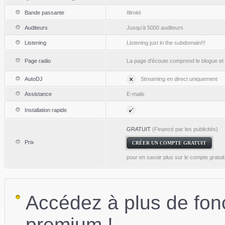
Bande passante
Illimité
Auditeurs
Jusqu'à 5000 auditeurs
Listening
Listening just in the subdomain!!!
Page radio
La page d'écoute comprend le blogue et l
AutoDJ
Streaming en direct uniquement
Assistance
E-mails
Installation rapide
GRATUIT
(Financé par les publicités)
Prix
CRÉER UN COMPTE GRATUIT
pour en savoir plus sur le compte gratui
Accédez à plus de fonc
premium !