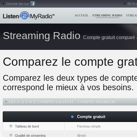
Devenir fan sur
50 % 
ACCUEIL
STREAMING RADIO
STREA
Streaming Radio
Compte gratuit comparé
Comparez le compte gra
Comparez les deux types de comptes
correspond le mieux à vos besoins.
FACA-À-FACE COMPTE GRATUIT - COMPTE PREMIUM
Compte gratuit
Tableau de bord
Panneau simple
Qualité de streaming
Illimité