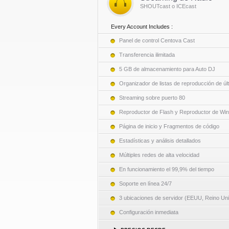
SHOUTcast o ICEcast
Every Account Includes :
Panel de control Centova Cast
Transferencia ilimitada
5 GB de almacenamiento para Auto DJ
Organizador de listas de reproducción de úl
Streaming sobre puerto 80
Reproductor de Flash y Reproductor de Wi
Página de inicio y Fragmentos de código
Estadísticas y análisis detallados
Múltiples redes de alta velocidad
En funcionamiento el 99,9% del tiempo
Soporte en línea 24/7
3 ubicaciones de servidor (EEUU, Reino Uni
Configuración inmediata