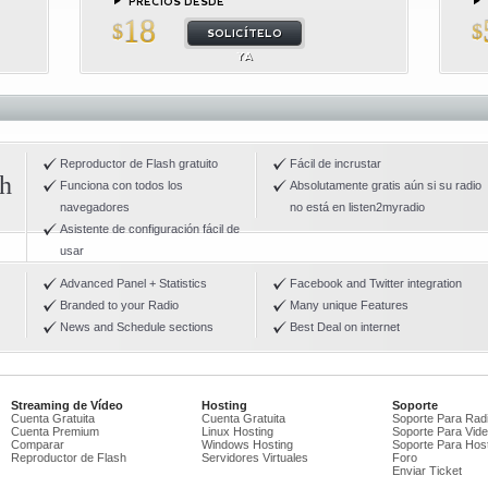
PRECIOS DESDE
18
$
$
SOLICÍTELO
YA
Reproductor de Flash gratuito
Fácil de incrustar
sh
Funciona con todos los
Absolutamente gratis aún si su radio
navegadores
no está en listen2myradio
Asistente de configuración fácil de
usar
Advanced Panel + Statistics
Facebook and Twitter integration
Branded to your Radio
Many unique Features
News and Schedule sections
Best Deal on internet
Streaming de Vídeo
Hosting
Soporte
Cuenta Gratuita
Cuenta Gratuita
Soporte Para Rad
Cuenta Premium
Linux Hosting
Soporte Para Vid
Comparar
Windows Hosting
Soporte Para Host
Reproductor de Flash
Servidores Virtuales
Foro
Enviar Ticket