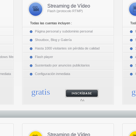
Streaming de Vídeo
Flash (protocolo RTMP)
Todas las cuentas incluyen :
Tod
Página personal y subdominio personal
Shoutbox, Blog y Galería
Hasta 1000 visitantes sin pérdida de calidad
ndows Media
Flash player
Sustentado por anuncios publicitarios
nmediata
Configuración inmediata
gratis
g
INSCRÍBASE
YA
Streaming de Vídeo