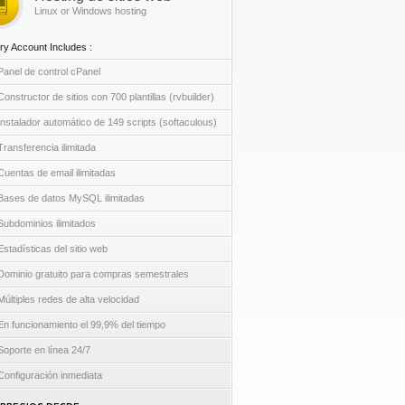
Linux or Windows hosting
ry Account Includes :
Panel de control cPanel
Constructor de sitios con 700 plantillas (rvbuilder)
Instalador automático de 149 scripts (softaculous)
Transferencia ilimitada
Cuentas de email ilimitadas
Bases de datos MySQL ilimitadas
Subdominios ilimitados
Estadísticas del sitio web
Dominio gratuito para compras semestrales
Múltiples redes de alta velocidad
En funcionamiento el 99,9% del tiempo
Soporte en línea 24/7
Configuración inmediata