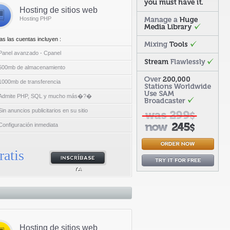
Hosting de sitios web
Hosting PHP
as las cuentas incluyen :
Panel avanzado - Cpanel
500mb de almacenamiento
1000mb de transferencia
Admite PHP, SQL y mucho más�?�
Sin anuncios publicitarios en su sitio
Configuración inmediata
ratis
INSCRÍBASE
YA
Hosting de sitios web