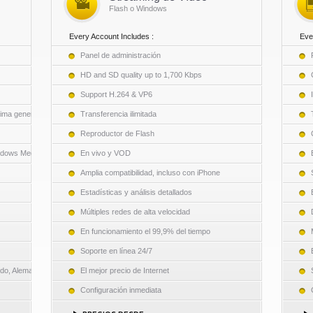
Flash o Windows
Every Account Includes :
Eve
Panel de administración
HD and SD quality up to 1,700 Kbps
Support H.264 & VP6
tima generación
Transferencia ilimitada
Reproductor de Flash
ndows Media
En vivo y VOD
Amplia compatibilidad, incluso con iPhone
Estadísticas y análisis detallados
Múltiples redes de alta velocidad
En funcionamiento el 99,9% del tiempo
Soporte en línea 24/7
do, Alemania)
El mejor precio de Internet
Configuración inmediata