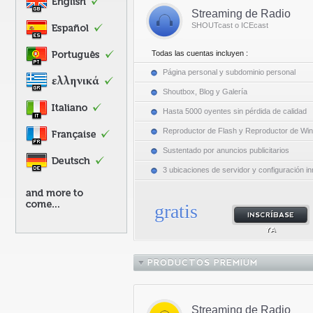
Streaming de Radio
SHOUTcast o ICEcast
Todas las cuentas incluyen :
Página personal y subdominio personal
Shoutbox, Blog y Galería
Hasta 5000 oyentes sin pérdida de calidad
Reproductor de Flash y Reproductor de Wi
Sustentado por anuncios publicitarios
3 ubicaciones de servidor y configuración i
gratis
INSCRÍBASE
YA
PRODUCTOS PREMIUM
Streaming de Radio